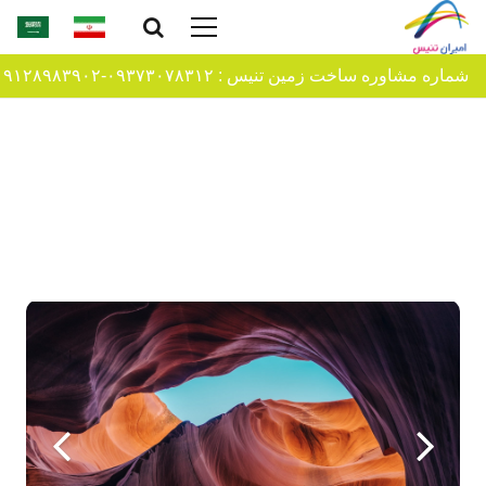
شماره مشاوره ساخت زمین تنیس : ۰۹۳۷۳۰۷۸۳۱۲-۰۹۱۲۸۹۸۳۹۰۲-09120665228