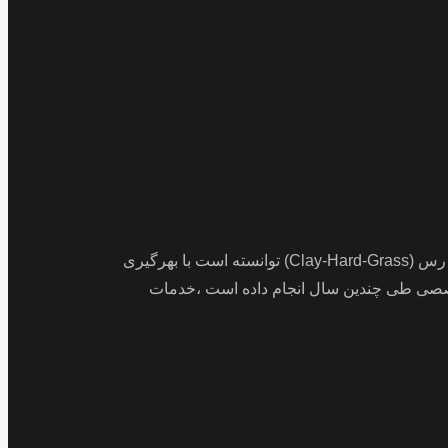
شرکت تخصصی تنیس امیران با بیش از ۱۰ سال سابقه فعالیت در زمینه ساخت و بازسازی انواع زمین تنیس هارد کورت،چمن مصنوعی و خاک رس (Clay-Hard-Grass) توانسته است با بهرگیری
تخصصی طی چندین سال انجام داده است ،خدمات