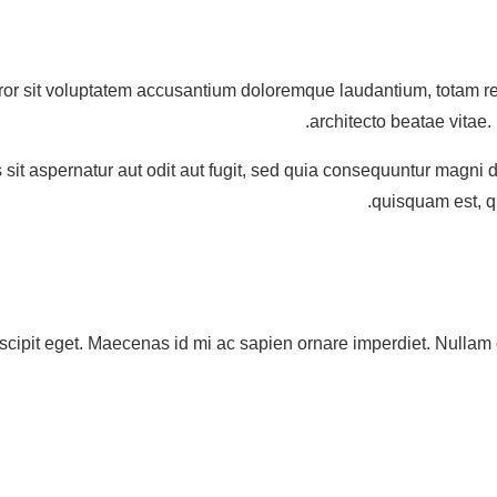
rror sit voluptatem accusantium doloremque laudantium, totam re
architecto beatae vitae.
it aspernatur aut odit aut fugit, sed quia consequuntur magni 
quisquam est, qu
suscipit eget. Maecenas id mi ac sapien ornare imperdiet. Nullam