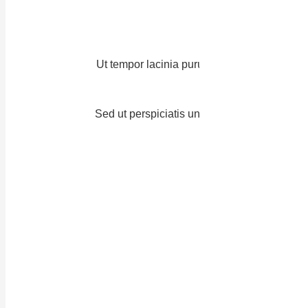
Ut tempor lacinia purus, ac gravida tortor 
Sed ut perspiciatis unde omnis iste natus e