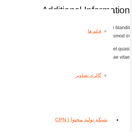
Additional Information
 et faucibus urna, at bibendum ante. Donec dapibus nisi blandit
فیلم ها
iam facilisis venenatis libero, ac fermentum dolor euismod in.
m aperiam, eaque ipsa quae ab illo inventore veritatis et quasi
architecto beatae vitae.
گالری تصاویر
شبکه تولید محتوا | CPN